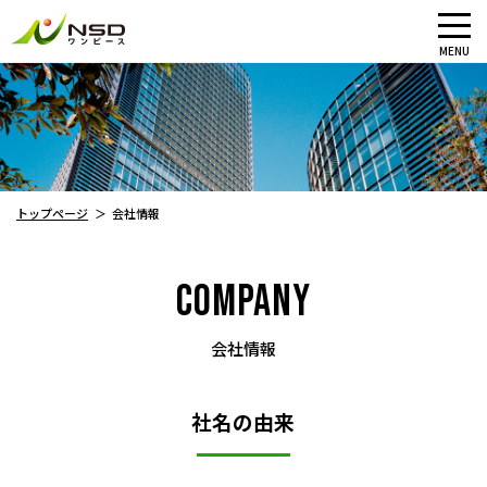
メ
MENU
イ
ン
コ
ン
テ
ン
トップページ
会社情報
ツ
に
ス
COMPANY
キ
ッ
会社情報
プ
社名の由来